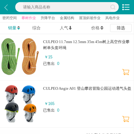
密闭空间
攀树作业
升降平台
金属结构
屋顶斜坡作业
风电作业
销量
综合
人气
价格
筛选
CULPEO 11.7mm 12.5mm 35m 45m树上高空作业攀
树单头套环绳
￥
15
已售出
0
CULPEO Angie A01 登山攀岩冒险公园运动透气头盔
￥
165
已售出
0