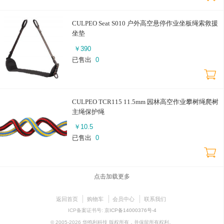
CULPEO Seat S010 户外高空悬停作业坐板绳索救援
坐垫
￥
390
已售出
0
CULPEO TCR115 11.5mm 园林高空作业攀树绳爬树
主绳保护绳
￥
10.5
已售出
0
点击加载更多
返回首页
购物车
会员中心
联系我们
ICP备案证书号:
京ICP备14000376号-4
© 2005-2026 华鸣利科技 版权所有，并保留所有权利。