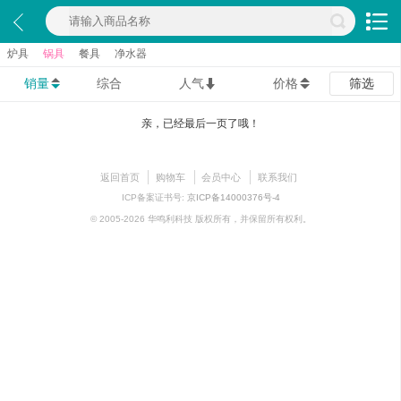
炉具
锅具
餐具
净水器
销量
综合
人气
价格
筛选
亲，已经最后一页了哦！
返回首页
购物车
会员中心
联系我们
ICP备案证书号:
京ICP备14000376号-4
© 2005-2026 华鸣利科技 版权所有，并保留所有权利。