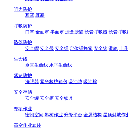
听力防护
耳罩
耳塞
呼吸防护
口罩
全面罩
半面罩
滤盒滤罐
长管呼吸器
长管呼吸
坠落防护
安全帽
安全带
安全绳
定位绳挽索
安全钩
滑轮
上升
生命线
垂直生命线
水平生命线
紧急防护
洗眼器
紧急救护箱包
吸油垫
吸油棉
安全存储
安全罐
安全柜
安全锁具
专项作业
密闭空间
攀树作业
升降平台
金属结构
屋顶斜坡作
高空作业套装