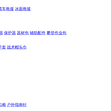
缆车救援
冰面救援
器
保护器
器材包
辅助配件
攀登作业包
手套
战术帽头巾
口粮
户外指南针