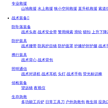
专业救援
山地救援
水上救援
狭小空间救援
直升机救援
索道
战术装备

防坠落装备
战术头盔
战术安全带
警用绳索
滑轮
锁扣
上升下降
防护装具
战术腰带
防风护目镜
防护面罩
护膝护肘护腿
战术
携行装具
战术背心
战术背包
照明通信
战术对讲机
战术耳机
头灯
战术手电
荧光标识棒
侦检装备
望远镜
夜视仪
生存急救
多功能工兵铲
日常工具刀
户外急救包
救生毯
应急