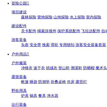
冒险公园

项目建设
森林探险
营地探险
山地探险
水上探险
室内探险
建设配件
关卡配件
绳索连接件
保护系统配件
飞拉达配件
自
游客装备
头盔
安全带
挽索
滑轮
专用锁扣
游客安全装备套装
户外用品

户外服装
冲锋衣
速干衣
抓绒衣
登山鞋
溯溪鞋
防晒帽
魔术头
露营装备
帐篷
睡袋
防潮垫
折叠桌椅
吊床
露营灯
野炊用具
炉具
锅具
餐具
净水器
出行装备