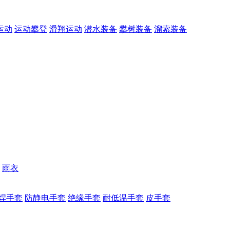
运动
运动攀登
滑翔运动
潜水装备
攀树装备
溜索装备
雨衣
焊手套
防静电手套
绝缘手套
耐低温手套
皮手套