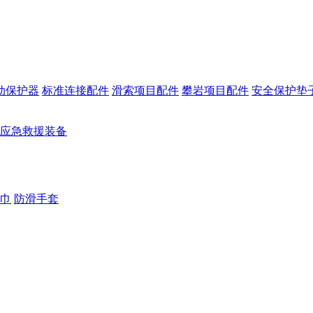
动保护器
标准连接配件
滑索项目配件
攀岩项目配件
安全保护垫
应急救援装备
巾
防滑手套