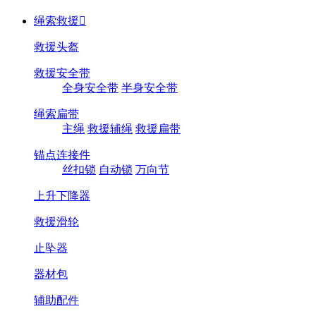
绳索救援

救援头盔
救援安全带
全身安全带
半身安全带
绳索扁带
主绳
救援辅绳
救援扁带
锚点连接件
丝扣锁
自动锁
万向节
上升下降器
救援滑轮
止坠器
器材包
辅助配件