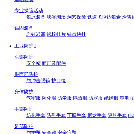
专业探险活动
攀冰装备
峡谷溯溪
洞穴探险
铁道飞拉达攀岩
滑雪
锚固装备
岩钉岩塞
螺栓挂片
锚点快挂
工业防护

头部防护
安全帽
面屏及配件
眼面部防护
防冲击眼镜
护目镜
身体防护
气密服
防化服
防尘服
隔热服
防寒服
绝缘服
静电服
手部防护
防化手套
防割手套
丁腈手套
尼龙手套
隔热手套
电
足部防护
防护靴
安全鞋
安全凉鞋