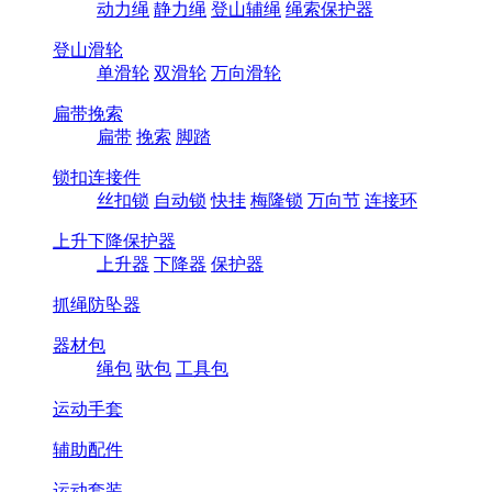
动力绳
静力绳
登山辅绳
绳索保护器
登山滑轮
单滑轮
双滑轮
万向滑轮
扁带挽索
扁带
挽索
脚踏
锁扣连接件
丝扣锁
自动锁
快挂
梅隆锁
万向节
连接环
上升下降保护器
上升器
下降器
保护器
抓绳防坠器
器材包
绳包
驮包
工具包
运动手套
辅助配件
运动套装