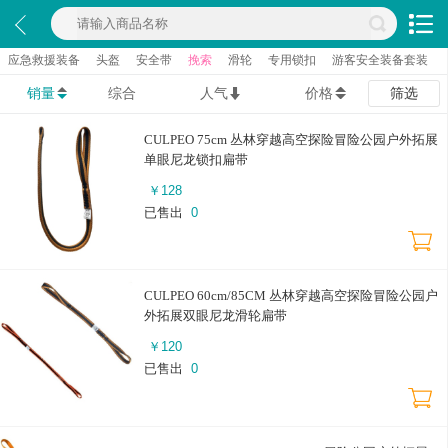
应急救援装备
头盔
安全带
挽索
滑轮
专用锁扣
游客安全装备套装
销量
综合
人气
价格
筛选
CULPEO 75cm 丛林穿越高空探险冒险公园户外拓展
单眼尼龙锁扣扁带
￥
128
已售出
0
CULPEO 60cm/85CM 丛林穿越高空探险冒险公园户
外拓展双眼尼龙滑轮扁带
￥
120
已售出
0