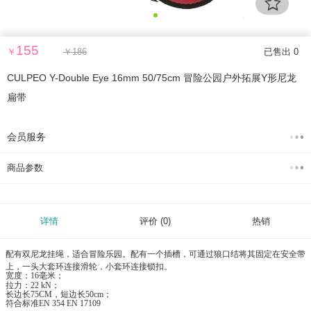
155
￥
￥
186
已售出 0
CULPEO Y-Double Eye 16mm 50/75cm 冒险公园户外拓展Y形尼龙
扁带
会员服务
商品参数
详情
评价
(0)
热销
配有双尼龙挂绳，适合冒险乐园。配有一个插槽，可通过狼口结将其固定在安全带
上，一头大套环连接滑轮，小套环连接锁扣。
宽度：16毫米；
拉力：22 kN；
长边长75CM，短边长50cm；
符合标准EN 354 EN 17109