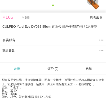
165
￥
￥
198
已售出 0
CULPEO Yard Eye DY085 85cm 冒险公园户外拓展Y形尼龙扁带
会员服务
商品参数
详情
评价
(0)
热销
配有双尼龙挂绳，适合冒险乐园。配有一个插槽，可通过狼口结将其固定在安全带
上。它必须与两个连接器一起使用，并且可能配有安全套（不包括在内）。
宽度：20毫米；
拉力：22 kN；
长度：85cm，
颜色：桔色。符合标准EN 354 EN 17109