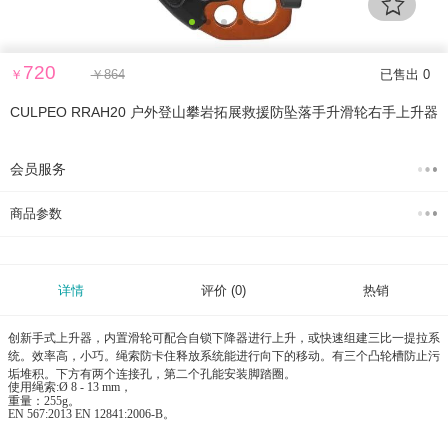
720
￥
￥
864
已售出 0
CULPEO RRAH20 户外登山攀岩拓展救援防坠落手升滑轮右手上升器
会员服务
商品参数
详情
评价
(0)
热销
创新手式上升器，内置滑轮可配合自锁下降器进行上升，或快速组建三比一提拉系
统。效率高，小巧。绳索防卡住释放系统能进行向下的移动。有三个凸轮槽防止污
垢堆积。下方有两个连接孔，第二个孔能安装脚踏圈。
使用绳索:Ø 8 - 13 mm，
重量：255g。
EN 567:2013 EN 12841:2006-B。