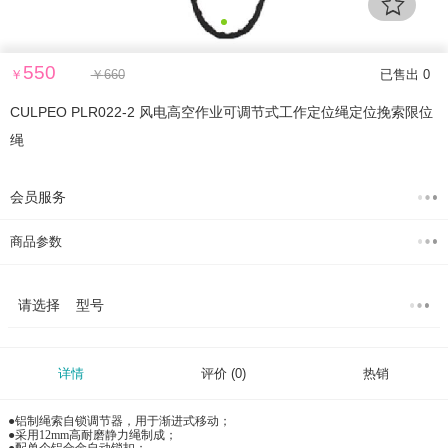
550
￥
￥
660
已售出 0
CULPEO PLR022-2 风电高空作业可调节式工作定位绳定位挽索限位
绳
会员服务
商品参数
请选择 型号
详情
评价
(0)
热销
●铝制绳索自锁调节器，用于渐进式移动；
●采用12mm高耐磨静力绳制成；
●配单个铝合金自动锁扣；