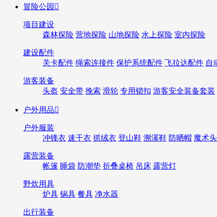
冒险公园

项目建设
森林探险
营地探险
山地探险
水上探险
室内探险
建设配件
关卡配件
绳索连接件
保护系统配件
飞拉达配件
自
游客装备
头盔
安全带
挽索
滑轮
专用锁扣
游客安全装备套装
户外用品

户外服装
冲锋衣
速干衣
抓绒衣
登山鞋
溯溪鞋
防晒帽
魔术头
露营装备
帐篷
睡袋
防潮垫
折叠桌椅
吊床
露营灯
野炊用具
炉具
锅具
餐具
净水器
出行装备