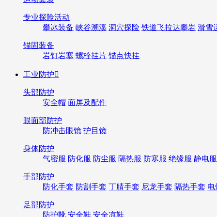
专业探险活动
攀冰装备
峡谷溯溪
洞穴探险
铁道飞拉达攀岩
滑雪
锚固装备
岩钉岩塞
螺栓挂片
锚点快挂
工业防护

头部防护
安全帽
面屏及配件
眼面部防护
防冲击眼镜
护目镜
身体防护
气密服
防化服
防尘服
隔热服
防寒服
绝缘服
静电服
手部防护
防化手套
防割手套
丁腈手套
尼龙手套
隔热手套
电
足部防护
防护靴
安全鞋
安全凉鞋