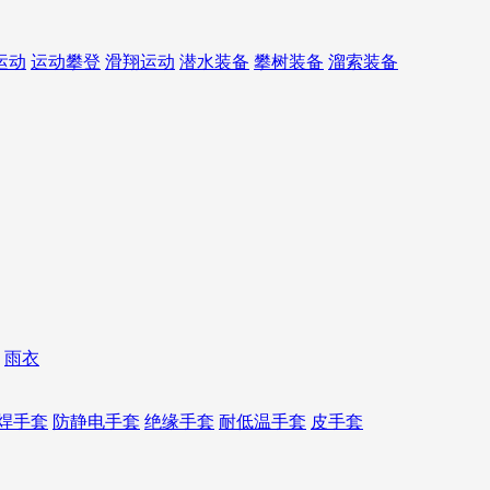
运动
运动攀登
滑翔运动
潜水装备
攀树装备
溜索装备
雨衣
焊手套
防静电手套
绝缘手套
耐低温手套
皮手套