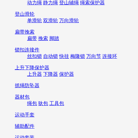
动力绳
静力绳
登山辅绳
绳索保护器
登山滑轮
单滑轮
双滑轮
万向滑轮
扁带挽索
扁带
挽索
脚踏
锁扣连接件
丝扣锁
自动锁
快挂
梅隆锁
万向节
连接环
上升下降保护器
上升器
下降器
保护器
抓绳防坠器
器材包
绳包
驮包
工具包
运动手套
辅助配件
运动套装