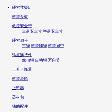
绳索救援

救援头盔
救援安全带
全身安全带
半身安全带
绳索扁带
主绳
救援辅绳
救援扁带
锚点连接件
丝扣锁
自动锁
万向节
上升下降器
救援滑轮
止坠器
器材包
辅助配件