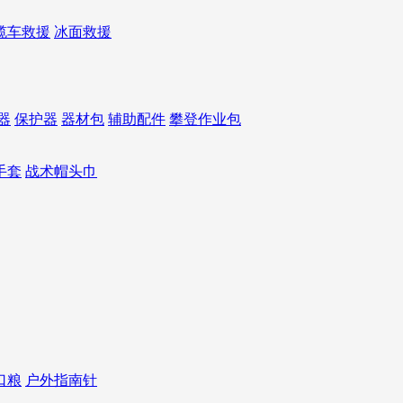
缆车救援
冰面救援
器
保护器
器材包
辅助配件
攀登作业包
手套
战术帽头巾
口粮
户外指南针