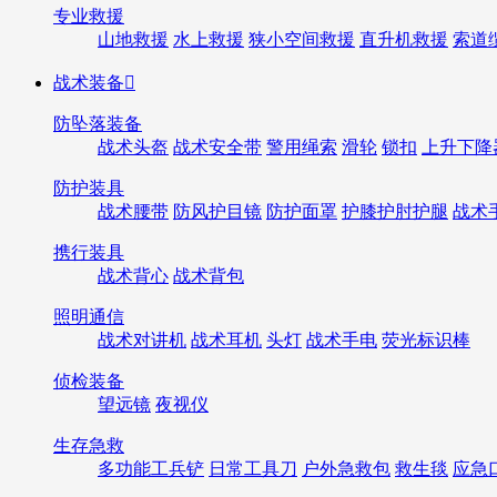
专业救援
山地救援
水上救援
狭小空间救援
直升机救援
索道
战术装备

防坠落装备
战术头盔
战术安全带
警用绳索
滑轮
锁扣
上升下降
防护装具
战术腰带
防风护目镜
防护面罩
护膝护肘护腿
战术
携行装具
战术背心
战术背包
照明通信
战术对讲机
战术耳机
头灯
战术手电
荧光标识棒
侦检装备
望远镜
夜视仪
生存急救
多功能工兵铲
日常工具刀
户外急救包
救生毯
应急