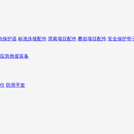
动保护器
标准连接配件
滑索项目配件
攀岩项目配件
安全保护垫
应急救援装备
巾
防滑手套