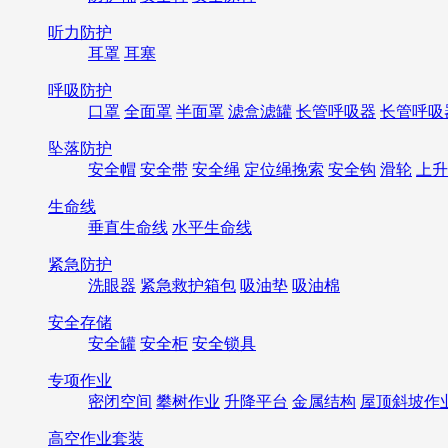
听力防护
耳罩
耳塞
呼吸防护
口罩
全面罩
半面罩
滤盒滤罐
长管呼吸器
长管呼吸
坠落防护
安全帽
安全带
安全绳
定位绳挽索
安全钩
滑轮
上升
生命线
垂直生命线
水平生命线
紧急防护
洗眼器
紧急救护箱包
吸油垫
吸油棉
安全存储
安全罐
安全柜
安全锁具
专项作业
密闭空间
攀树作业
升降平台
金属结构
屋顶斜坡作
高空作业套装