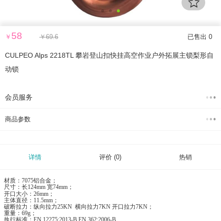
58
￥
￥
69.6
已售出 0
CULPEO Alps 2218TL 攀岩登山扣快挂高空作业户外拓展主锁梨形自
动锁
会员服务
商品参数
详情
评价
(0)
热销
材质：7075铝合金；
尺寸：长124mm 宽74mm；
开口大小：26mm；
主体直径：11.5mm；
破断拉力：纵向拉力25KN 横向拉力7KN 开口拉力7KN；
重量：69g；
执行标准：EN 12275:2013-B EN 362:2006-B