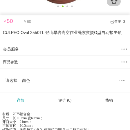
50
￥
￥
60
已售出 0
CULPEO Oval 2550TL 登山攀岩高空作业绳索救援O型自动扣主锁
会员服务
商品参数
请选择 颜色
详情
评价
(0)
热销
材质：7075铝合金；
尺寸：长110mm 宽60mm；
开口大小：21mm；
主体直径：10.5mm；
破断拉力：纵向拉力25KN 横向拉力9KN 开口拉力9KN；